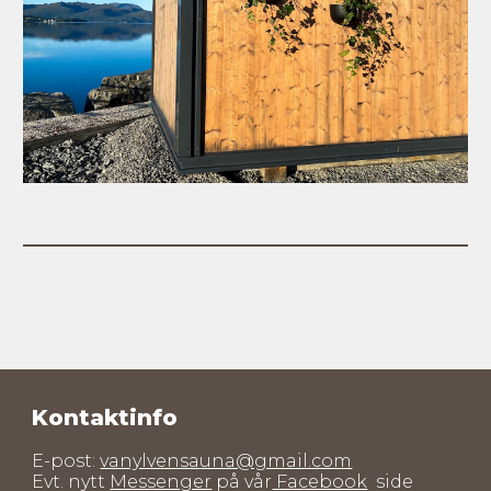
Kontaktinfo
E-post:
vanylvensauna@gmail.com
Evt. nytt
Messenger
på vår
Facebook
side